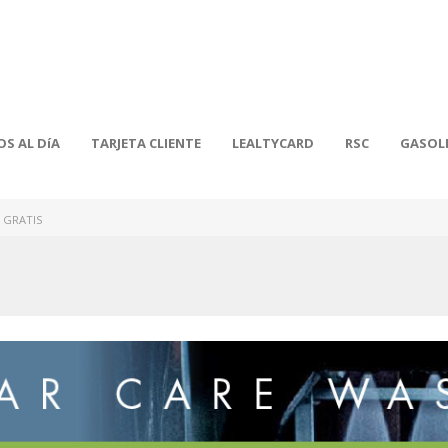
OS AL DíA
TARJETA CLIENTE
LEALTYCARD
RSC
GASOL
h GRATIS