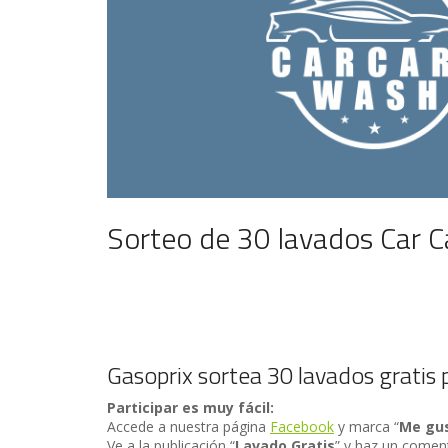
Sorteo de 30 lavados Car 
Gasoprix sortea 30 lavados gratis 
Participar es muy fácil:
Accede a nuestra página
Facebook
y marca “
Me gu
Ve a la publicación “
Lavado Gratis
” y haz un coment